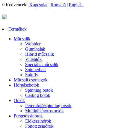
0
Kedvencek
|
Kapcsolat
|
Română
|
English
Termékek
Műcsalik
Wobbler
Gumihalak
Hibrid műcsalik
Villantók
Speciális műcsalik
Spinnerbait
Spinfly
Műcsali csomagok
Horgászbotok
Spinning botok
Casting botok
Orsók
Peremfutó/spinning orsók
Multiplikátoros orsók
Pergetőzsinórok
Előkezsinórok
Fonott zsinórok