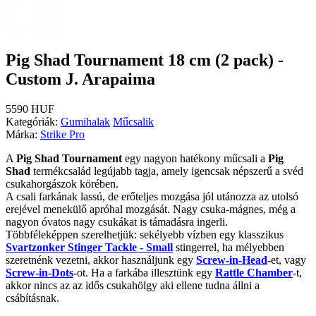
Pig Shad Tournament 18 cm (2 pack) -
Custom J. Arapaima
5590 HUF
Kategóriák:
Gumihalak
Műcsalik
Márka:
Strike Pro
A
Pig Shad Tournament
egy nagyon hatékony műcsali a
Pig
Shad
termékcsalád legújabb tagja, amely igencsak népszerű a svéd
csukahorgászok körében.
A csali farkának lassú, de erőteljes mozgása jól utánozza az utolsó
erejével menekülő apróhal mozgását. Nagy csuka-mágnes, még a
nagyon óvatos nagy csukákat is támadásra ingerli.
Többféleképpen szerelhetjük: sekélyebb vízben egy klasszikus
Svartzonker Stinger Tackle - Small
stingerrel, ha mélyebben
szeretnénk vezetni, akkor használjunk egy
Screw-in-Head
-et, vagy
Screw-in-Dots
-ot. Ha a farkába illesztünk egy
Rattle Chamber
-t,
akkor nincs az az idős csukahölgy aki ellene tudna állni a
csábításnak.