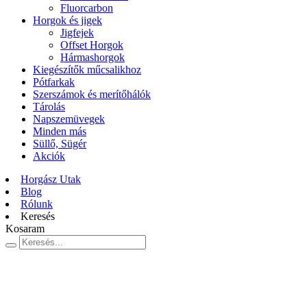
Fluorcarbon
Horgok és jigek
Jigfejek
Offset Horgok
Hármashorgok
Kiegészítők műcsalikhoz
Pótfarkak
Szerszámok és merítőhálók
Tárolás
Napszemüvegek
Minden más
Süllő, Sügér
Akciók
Horgász Utak
Blog
Rólunk
Keresés
Kosaram