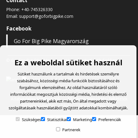
Contact
Phone:
+40-745326330
Email:
support@goforbigpike.com
Facebook
Go For Big Pike Magyarország
© Go For Big Pike Magyarország
- Created with
Soldigo
Ez a weboldal sütiket használ
Sütiket használunk a tartalmak és hirdetések személyre
szabásához, közösségi média funkciók biztosításához és
forgalmunk elemzéséhez. Az oldal használatáról szóló
információkat megosztjuk közösségi média, hirdetési és elemző
Adatvédelmi tájékoztató
Általános szerződési feltételek
partnereinkkel, akik ezt más, Ön által megadott vagy
Pénzvisszatérítési eljárás
Visszaküldési űrlap
szolgáltatásaik használatából gyűjtött adatokkal kombinálhatják.
Szükséges
Statisztikai
Marketing
Preferenciák
Partnerek