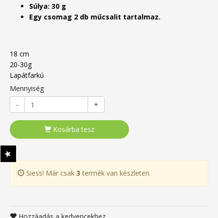
Súlya: 30 g
Egy csomag 2 db műcsalit tartalmaz.
18 cm
20-30g
Lapátfarkú
Mennyiség
-
+
Kosárba tesz
Siess! Már csak
3
termék van készleten.
Hozzáadás a kedvencekhez