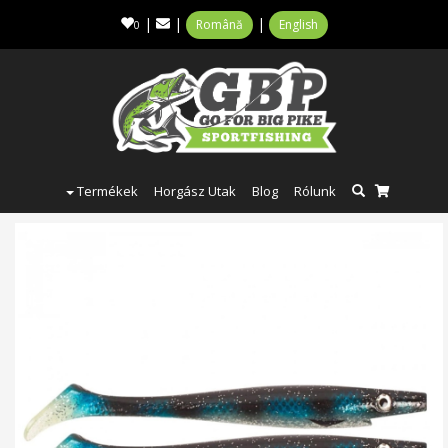
|
|
|
Română
English
0
Termékek
Horgász Utak
Blog
Rólunk