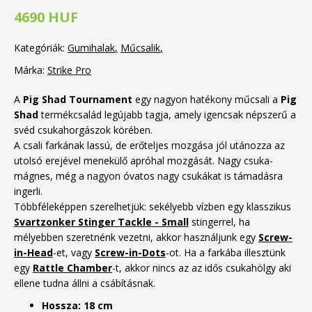
4690 HUF
Kategóriák:
Gumihalak
Műcsalik
Márka:
Strike Pro
A
Pig Shad Tournament
egy nagyon hatékony műcsali a
Pig
Shad
termékcsalád legújabb tagja, amely igencsak népszerű a
svéd csukahorgászok körében.
A csali farkának lassú, de erőteljes mozgása jól utánozza az
utolsó erejével menekülő apróhal mozgását. Nagy csuka-
mágnes, még a nagyon óvatos nagy csukákat is támadásra
ingerli.
Többféleképpen szerelhetjük: sekélyebb vízben egy klasszikus
Svartzonker Stinger Tackle - Small
stingerrel, ha
mélyebben szeretnénk vezetni, akkor használjunk egy
Screw-
in-Head
-et, vagy
Screw-in-Dots
-ot. Ha a farkába illesztünk
egy
Rattle Chamber
-t, akkor nincs az az idős csukahölgy aki
ellene tudna állni a csábításnak.
Hossza: 18 cm