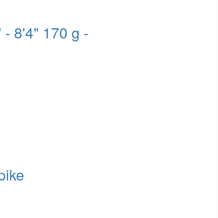
- 8'4" 170 g -
pike