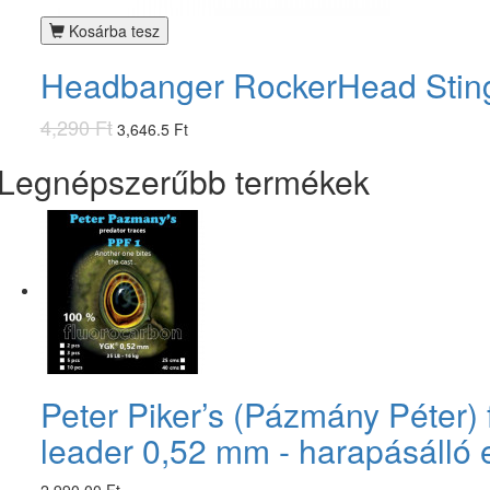
Kosárba tesz
Headbanger RockerHead Sting
4,290 Ft
3,646.5 Ft
Legnépszerűbb termékek
Peter Piker’s (Pázmány Péter)
leader 0,52 mm - harapásálló 