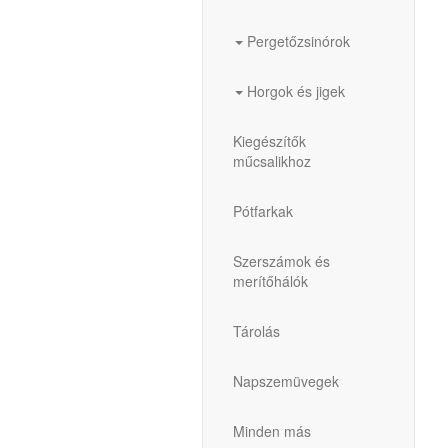
Pergetőzsinórok
Horgok és jigek
Kiegészítők
műcsalikhoz
Pótfarkak
Szerszámok és
merítőhálók
Tárolás
Napszemüvegek
Minden más