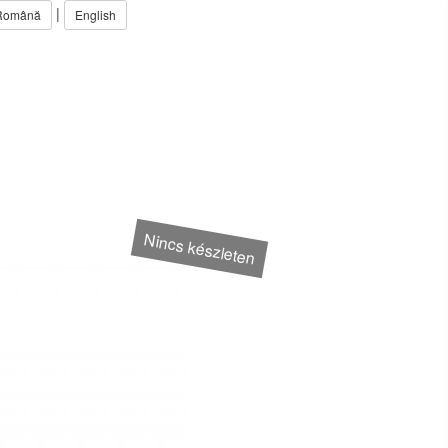
|
Română
English
Nincs készleten