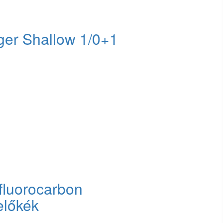
er Shallow 1/0+1
 fluorocarbon
előkék