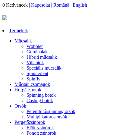
0
Kedvencek
|
Kapcsolat
|
Română
|
English
Termékek
Műcsalik
Wobbler
Gumihalak
Hibrid műcsalik
Villantók
Speciális műcsalik
Spinnerbait
Spinfly
Műcsali csomagok
Horgászbotok
Spinning botok
Casting botok
Orsók
Peremfutó/spinning orsók
Multiplikátoros orsók
Pergetőzsinórok
Előkezsinórok
Fonott zsinórok