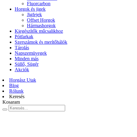
Fluorcarbon
Horgok és jigek
Jigfejek
Offset Horgok
Hármashorgok
Kiegészítők műcsalikhoz
Pótfarkak
Szerszámok és merítőhálók
Tárolás
Napszemüvegek
Minden más
Süllő, Sügér
Akciók
Horgász Utak
Blog
Rólunk
Keresés
Kosaram