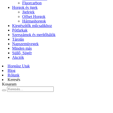
Fluorcarbon
Horgok és jigek
Jigfejek
Offset Horgok
Hármashorgok
Kiegészítők műcsalikhoz
Pótfarkak
Szerszámok és merítőhálók
Tárolás
Napszemüvegek
Minden más
Süllő, Sügér
Akciók
Horgász Utak
Blog
Rólunk
Keresés
Kosaram