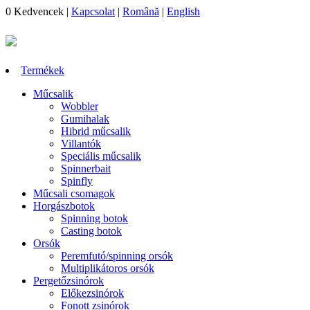
0
Kedvencek
|
Kapcsolat
|
Română
|
English
Termékek
Műcsalik
Wobbler
Gumihalak
Hibrid műcsalik
Villantók
Speciális műcsalik
Spinnerbait
Spinfly
Műcsali csomagok
Horgászbotok
Spinning botok
Casting botok
Orsók
Peremfutó/spinning orsók
Multiplikátoros orsók
Pergetőzsinórok
Előkezsinórok
Fonott zsinórok