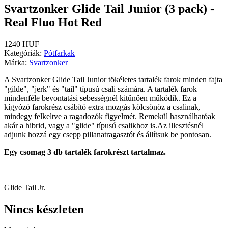
Svartzonker Glide Tail Junior (3 pack) -
Real Fluo Hot Red
1240 HUF
Kategóriák:
Pótfarkak
Márka:
Svartzonker
A Svartzonker Glide Tail Junior tökéletes tartalék farok minden fajta
"gilde", "jerk" és "tail" típusú csali számára. A tartalék farok
mindenféle bevontatási sebességnél kitűnően működik. Ez a
kígyózó farokrész csábító extra mozgás kölcsönöz a csalinak,
mindegy felkeltve a ragadozók figyelmét. Remekül használhatóak
akár a hibrid, vagy a "glide" típusú csalikhoz is.Az illesztésnél
adjunk hozzá egy csepp pillanatragasztót és állítsuk be pontosan.
Egy csomag 3 db tartalék farokrészt tartalmaz.
Glide Tail Jr.
Nincs készleten