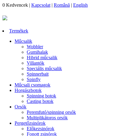
0
Kedvencek
|
Kapcsolat
|
Română
|
English
Termékek
Műcsalik
Wobbler
Gumihalak
Hibrid műcsalik
Villantók
Speciális műcsalik
Spinnerbait
Spinfly
Műcsali csomagok
Horgászbotok
Spinning botok
Casting botok
Orsók
Peremfutó/spinning orsók
Multiplikátoros orsók
Pergetőzsinórok
Előkezsinórok
Fonott zsinórok