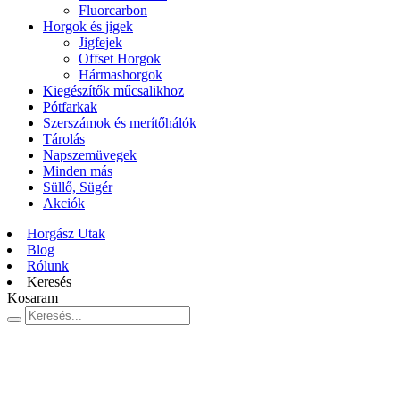
Fluorcarbon
Horgok és jigek
Jigfejek
Offset Horgok
Hármashorgok
Kiegészítők műcsalikhoz
Pótfarkak
Szerszámok és merítőhálók
Tárolás
Napszemüvegek
Minden más
Süllő, Sügér
Akciók
Horgász Utak
Blog
Rólunk
Keresés
Kosaram