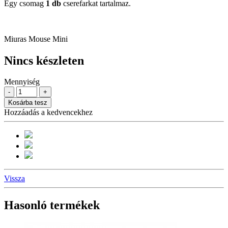
Egy csomag
1 db
cserefarkat tartalmaz.
Miuras Mouse Mini
Nincs készleten
Mennyiség
-
+
Kosárba tesz
Hozzáadás a kedvencekhez
Vissza
Hasonló termékek