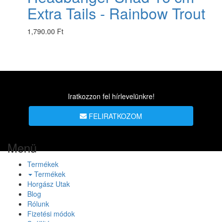
Extra Tails - Rainbow Trout
1,790.00 Ft
Iratkozzon fel hírlevelünkre!
FELIRATKOZOM
Menü
Termékek
Termékek
Horgász Utak
Blog
Rólunk
Fizetési módok