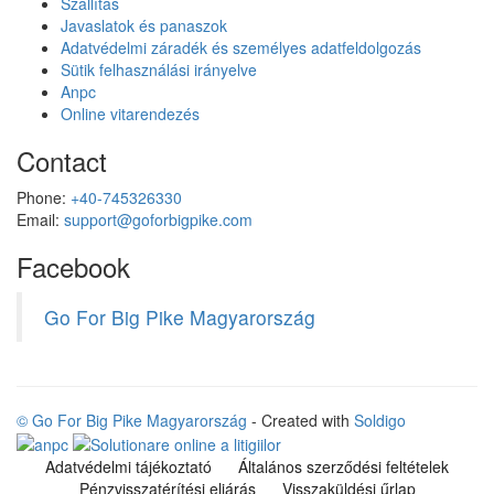
Szállítás
Javaslatok és panaszok
Adatvédelmi záradék és személyes adatfeldolgozás
Sütik felhasználási irányelve
Anpc
Online vitarendezés
Contact
Phone:
+40-745326330
Email:
support@goforbigpike.com
Facebook
Go For Big Pike Magyarország
© Go For Big Pike Magyarország
- Created with
Soldigo
Adatvédelmi tájékoztató
Általános szerződési feltételek
Pénzvisszatérítési eljárás
Visszaküldési űrlap