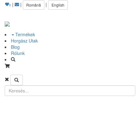
|
|
|
Română
English
0
Termékek
Horgász Utak
Blog
Rólunk