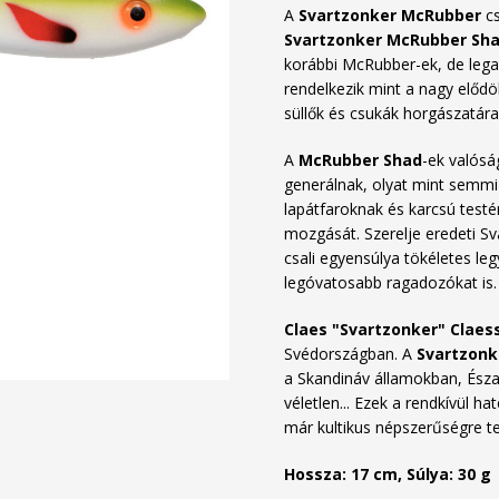
A
Svartzonker McRubber
c
Svartzonker McRubber Sh
korábbi McRubber-ek, de lega
rendelkezik mint a nagy elődö
süllők és csukák horgászatára
A
McRubber Shad
-ek valósá
generálnak, olyat mint semmi
lapátfaroknak és karcsú testé
mozgását. Szerelje eredeti Sv
csali egyensúlya tökéletes l
legóvatosabb ragadozókat is.
Claes "Svartzonker" Claes
Svédországban. A
Svartzonk
a Skandináv államokban, Ész
véletlen... Ezek a rendkívül 
már kultikus népszerűségre te
Hossza: 17 cm
,
Súlya: 30 g