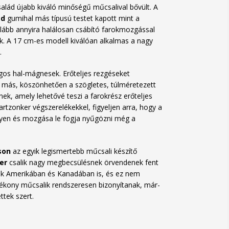
salád újabb kiváló minőségű műcsalival bővült. A
ad
gumihal más típusú testet kapott mint a
lább annyira halálosan csábító farokmozgással
k. A 17 cm-es modell kiválóan alkalmas a nagy
.
gos hal-mágnesek. Erőteljes rezgéseket
 más, köszönhetően a szögletes, túlméretezett
nek, amely lehetővé teszi a farokrész erőteljes
artzonker végszerelékekkel, figyeljen arra, hogy a
egyen és mozgása le fogja nyűgözni még a
son
az egyik legismertebb műcsali készítő
er
csalik nagy megbecsülésnek örvendenek fent
ak Amerikában és Kanadában is, és ez nem
hatékony műcsalik rendszeresen bizonyítanak, már-
ttek szert.