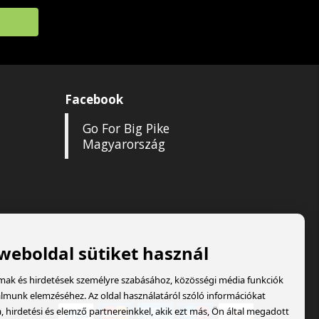
Facebook
Go For Big Pike
Magyarország
 weboldal sütiket használ
lmak és hirdetések személyre szabásához, közösségi média funkciók
almunk elemzéséhez. Az oldal használatáról szóló információkat
hirdetési és elemző partnereinkkel, akik ezt más, Ön által megadott