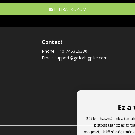
FELIRATKOZOM
Contact
Phone:
+40-745326330
Email:
support@goforbigpike.com
Ez a
Sütiket használunk a tarta
biztosításához és forg
megosztjuk közösségi média, 