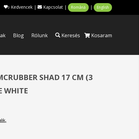
Kedvencek
|
Kapcsolat
|
|
Română
English
0
tak
Blog
Rólunk
Keresés
Kosaram
CRUBBER SHAD 17 CM (3
E WHITE
lik