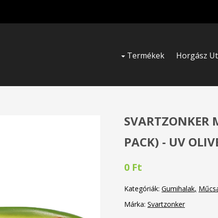
Termékek
Horgász U
SVARTZONKER M
PACK) - UV OLIV
0 Ft
Kategóriák:
Gumihalak
Műcsa
Márka:
Svartzonker