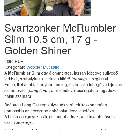
Svartzonker McRumbler
Slim 10,5 cm, 17 g -
Golden Shiner
4690 HUF
Kategóriák:
Wobbler
Műcsalik
A
McRumbler Slim
egy ólommentes, lassan lebegve süllyedő
jerkbait, szabálytalan, hirtelen kitörő (
darting
) mozgással.
Fel-le, illetve oldalirányban mozog, és hosszú lebegési ideje van
szüneteknél (
hang time
), ami rendkívül csalogató a ragadozó
halak számára.
Beépített Long Casting súlyrendszerének köszönhetően
pontosabb és hosszabb dobásokat tesz lehetővé.
A belső acélgolyók csörgő hangot adnak, ami tovább növeli a
csali vonzerejét.