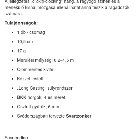
A jellegzetes „clickiti-clocking” hang, a ragyogó színek és a
menekülő kishal mozgása ellenállhatatlanná teszik a ragadozók
számára.
Tulajdonságok:
1 db / csomag
10,5 cm
17 g
Merülési mélység: 0,2–1,5 m
Ólommentes kivitel
Kézzel festett
„Long Casting” súlyrendszer
BKK
horgok, 4-es méret
Osztott gyűrűk, 6 mm
Svédországban tervezte
Svartzonker
Suspending