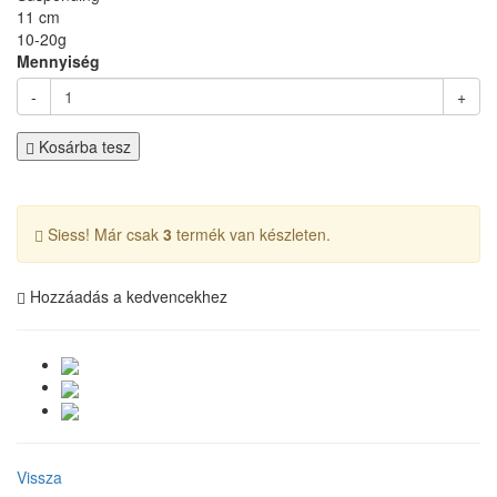
11 cm
10-20g
Mennyiség
-
+
Kosárba tesz
Siess! Már csak
3
termék van készleten.
Hozzáadás a kedvencekhez
Vissza