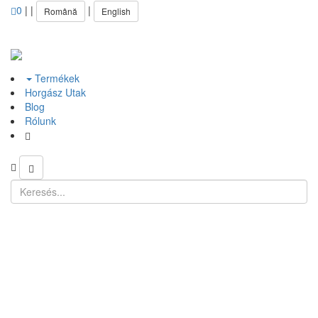
0
|
|
|
Română
English
Termékek
Horgász Utak
Blog
Rólunk