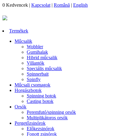
0
Kedvencek
|
Kapcsolat
|
Română
|
English
Termékek
Műcsalik
Wobbler
Gumihalak
Hibrid műcsalik
Villantók
Speciális műcsalik
Spinnerbait
Spinfly
Műcsali csomagok
Horgászbotok
Spinning botok
Casting botok
Orsók
Peremfutó/spinning orsók
Multiplikátoros orsók
Pergetőzsinórok
Előkezsinórok
Fonott zsinórok