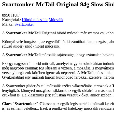
Svartzonker McTail Original 94g Slow Sin
8950 HUF
Kategóriák:
Hibrid műcsalik
Műcsalik
Márka:
Svartzonker
A
Svartzonker McTail Original
hibrid műcsali már számos csukahorg
Könnyű vele horgászni, az egyedülálló, kiszámíthatatlan mozgása, ahog
stílusú glider (sikló) hibrid műcsalik.
A
Svartzonker McTail
műcsalik sajátossága, hogy számtalan bevonta
Ez egy nagyszerű hibrid műcsali, amelyet nagyon sokoldalúan tudunk 
még nagyobb csalinak fog látszani a vízben, a mozgása is megváltozi
versenyhorgászok körében igencsak népszerű. A
McTail
műcsalinkat
Gyakorlatilag egy műcsali három különböző farokkal szerelve, háro
A Svartzonker glider és tail műcsalik széles választékába tartoznak a
lenyűgöző, könnyed mozgással siklanak az egyik oldalról a másikra, l
csukákat is. Ha klasszikus jerk stílusban vezetjük őket, akkor szépen
Claes "Svartzonker" Claesson
az egyik legismertebb műcsali kész
is, és ez nem véletlen... Ezek a rendkívül hatékony műcsalik rendszer