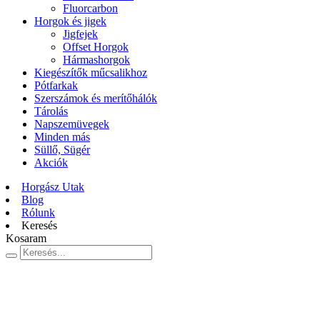
Fluorcarbon
Horgok és jigek
Jigfejek
Offset Horgok
Hármashorgok
Kiegészítők műcsalikhoz
Pótfarkak
Szerszámok és merítőhálók
Tárolás
Napszemüvegek
Minden más
Süllő, Sügér
Akciók
Horgász Utak
Blog
Rólunk
Keresés
Kosaram