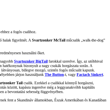
ehhez a fogós csalihoz.
zó halak figyelmét. A
Svartzonker McTail
műcsalik „walk-the-dog”
 eredményesen használni őket.
y nagyobb
Svartoznker BigTail
farokkal szerelve. Így, az utóbbival
n hatékonynak bizonyult a nagy csukák horgászata során. A
y látványosan, billegve mozgó, szintén fogós műcsalit kapunk.
mélyebben járjon használjunk
The Button
-t, vagy
Factach Sinkert
.
artzonker Tail
csalik. Ezekkel a csalikkal könnyű horgászni,
ántás között, kapásra ingerelve még a leggyanakvóbb kapitális
kben a bevontatási sebesség függvényében.
enek fent a Skandináv államokban, Észak Amerikában és Kanadában