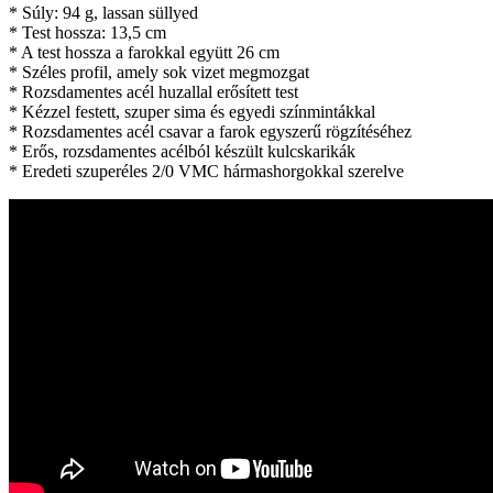
* Súly: 94 g, lassan süllyed
* Test hossza: 13,5 cm
* A test hossza a farokkal együtt 26 cm
* Széles profil, amely sok vizet megmozgat
* Rozsdamentes acél huzallal erősített test
* Kézzel festett, szuper sima és egyedi színmintákkal
* Rozsdamentes acél csavar a farok egyszerű rögzítéséhez
* Erős, rozsdamentes acélból készült kulcskarikák
* Eredeti szuperéles 2/0 VMC hármashorgokkal szerelve