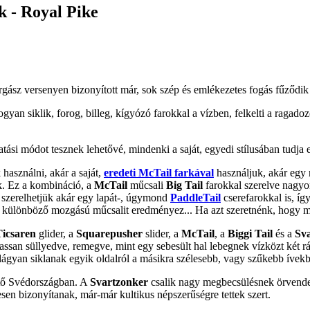
k - Royal Pike
ász versenyen bizonyított már, sok szép és emlékezetes fogás fűződik 
yan siklik, forog, billeg, kígyózó farokkal a vízben, felkelti a ragado
tási módot tesznek lehetővé, mindenki a saját, egyedi stílusában tudja
használni, akár a saját,
eredeti McTail farkával
használjuk, akár eg
k. Ez a kombináció, a
McTail
műcsali
Big Tail
farokkal szerelve nagyo
 szerelhetjük akár egy lapát-, úgymond
PaddleTail
cserefarokkal is, íg
m különböző mozgású műcsalit eredményez... Ha azt szeretnénk, hogy 
Ticsaren
glider, a
Squarepusher
slider, a
McTail
, a
Biggi Tail
és a
Sv
assan süllyedve, remegve, mint egy sebesült hal lebegnek vízközt két r
, lágyan siklanak egyik oldalról a másikra szélesebb, vagy szűkebb íve
ítő Svédországban. A
Svartzonker
csalik nagy megbecsülésnek örvend
esen bizonyítanak, már-már kultikus népszerűségre tettek szert.