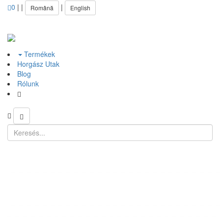
0
|
|
|
Română
English
Termékek
Horgász Utak
Blog
Rólunk