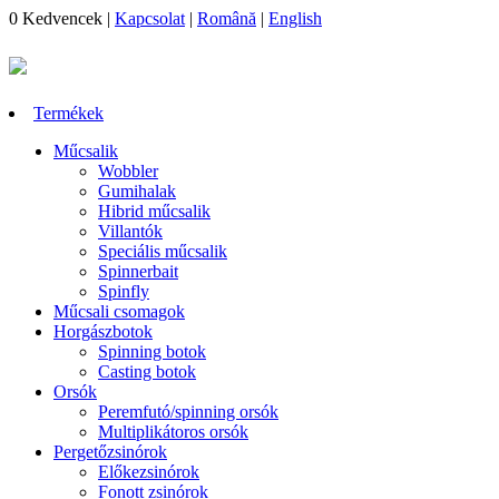
0
Kedvencek
|
Kapcsolat
|
Română
|
English
Termékek
Műcsalik
Wobbler
Gumihalak
Hibrid műcsalik
Villantók
Speciális műcsalik
Spinnerbait
Spinfly
Műcsali csomagok
Horgászbotok
Spinning botok
Casting botok
Orsók
Peremfutó/spinning orsók
Multiplikátoros orsók
Pergetőzsinórok
Előkezsinórok
Fonott zsinórok