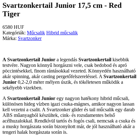
Svartzonkertail Junior 17,5 cm - Red
Tiger
6580 HUF
Kategóriák:
Műcsalik
Hibrid műcsalik
Márka:
Svartzonker
A Svartzonkertail Junior
a legendás
Svartzonkertail
kisebbik
testvére. Nagyon könnyű horgászni vele, csak bedobod és apró
pöccintésekkel, finom rántásokkal vezeted. Könnyedén használható
akár spinning, akár casting pergetőfelszereléssel. A
Svartzonkertail
Junior
0,2-2,0 méter mélyen úszik, és tökéletesen működik a
sekélyebb vizekben.
A
Svartzonkertail Junior
egy nagyon hatékony hibrid műcsali,
különösen hideg vízben igazi csuka-mágnes, amikor nagyon lassan
kell vezetni a csalit. A Svartzonker glider és tail műcsalik egy darab
ABS műanyagból készültek, cink- és rozsdamentes belső
acélhuzalokkal. Rendkívül tartós és fogós csali, nemcsak a csuka és
a musky horgászata során bizonyított már, de jól használható akár a
tengeri halak horgászata során is.