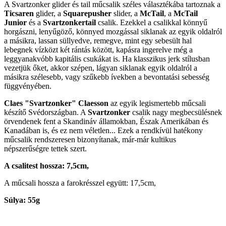
A Svartzonker glider és tail műcsalik széles választékába tartoznak a
Ticsaren
glider, a
Squarepusher
slider, a
McTail
, a
McTail
Junior
és a
Svartzonkertail
csalik. Ezekkel a csalikkal könnyű
horgászni, lenyűgöző, könnyed mozgással siklanak az egyik oldalról
a másikra, lassan süllyedve, remegve, mint egy sebesült hal
lebegnek vízközt két rántás között, kapásra ingerelve még a
leggyanakvóbb kapitális csukákat is. Ha klasszikus jerk stílusban
vezetjük őket, akkor szépen, lágyan siklanak egyik oldalról a
másikra szélesebb, vagy szűkebb ívekben a bevontatási sebesség
függvényében.
Claes "Svartzonker" Claesson
az egyik legismertebb műcsali
készítő Svédországban. A
Svartzonker
csalik nagy megbecsülésnek
örvendenek fent a Skandináv államokban, Észak Amerikában és
Kanadában is, és ez nem véletlen... Ezek a rendkívül hatékony
műcsalik rendszeresen bizonyítanak, már-már kultikus
népszerűségre tettek szert.
A csalitest hossza: 7,5cm,
A műcsali hossza a farokrésszel együtt: 17,5cm,
Súlya: 55g