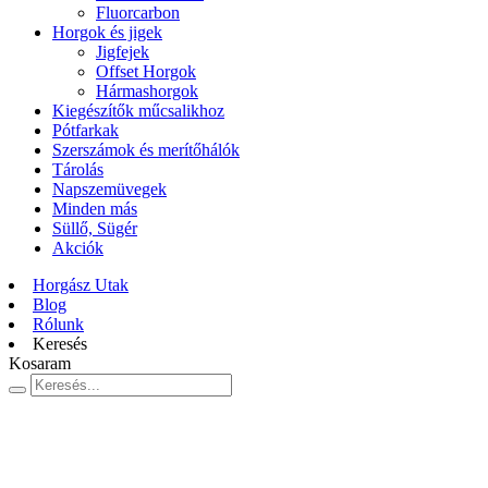
Fluorcarbon
Horgok és jigek
Jigfejek
Offset Horgok
Hármashorgok
Kiegészítők műcsalikhoz
Pótfarkak
Szerszámok és merítőhálók
Tárolás
Napszemüvegek
Minden más
Süllő, Sügér
Akciók
Horgász Utak
Blog
Rólunk
Keresés
Kosaram