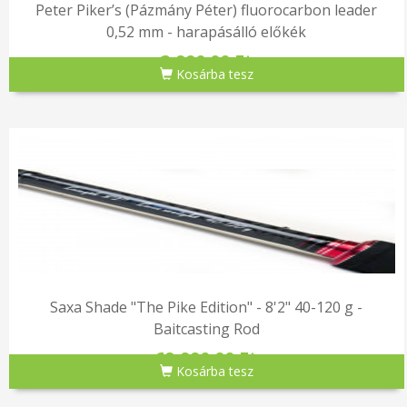
Peter Piker’s (Pázmány Péter) fluorocarbon leader
0,52 mm - harapásálló előkék
2,990.00 Ft
Kosárba tesz
Saxa Shade "The Pike Edition" - 8'2" 40-120 g -
Baitcasting Rod
69,990.00 Ft
Kosárba tesz