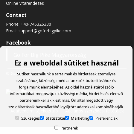
Online vitarendezés
Contact
Phone:
+40-745326330
Email:
support@goforbigpike.com
Facebook
Go For Big Pike Magyarország
Ez a weboldal sütiket használ
© Go For Big Pike Magyarország
- Created with
Soldigo
Sütiket használunk a tartalmak és hirdetések személyre
szabásához, közösségi média funkciók biztosításához és
forgalmunk elemzéséhez. Az oldal használatáról szóló
információkat megosztjuk közösségi média, hirdetési és elemző
partnereinkkel, akik ezt más, Ön által megadott vagy
szolgáltatásaik használatából gyűjtött adatokkal kombinálhatják.
Adatvédelmi tájékoztató
Általános szerződési feltételek
Pénzvisszatérítési eljárás
Visszaküldési űrlap
Szükséges
Statisztikai
Marketing
Preferenciák
Partnerek