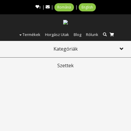
|
|
|
Română
English
0
Termékek
Horgász Utak
Blog
Rólunk
Kategóriák
Toggl
navig
Szettek