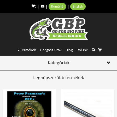
|
|
|
Română
English
0
Termékek
Horgász Utak
Blog
Rólunk
Kategóriák
Toggl
navig
Legnépszerűbb termékek