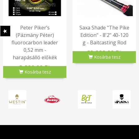
Peter Piker’s
Saxa Shade "The Pike
(Pázmány Péter)
Edition" - 8'2" 40-120
fluorocarbon leader
g - Baitcasting Rod
0,52 mm -
69,990.00 Ft
harapásálló előkék
Kosárba tesz
2,990.00 Ft
Kosárba tesz