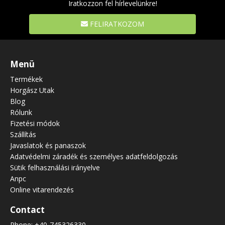
Iratkozzon fel hírlevelünkre!
FELIRATKOZOM
Menü
Termékek
Horgász Utak
Blog
Rólunk
Fizetési módok
Szállítás
Javaslatok és panaszok
Adatvédelmi záradék és személyes adatfeldolgozás
Sütik felhasználási irányelve
Anpc
Online vitarendezés
Contact
Phone:
+40-745326330