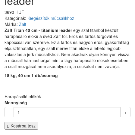
leader
3690 HUF
Kategóriák:
Kiegészítők műcsalikhoz
Márka:
Zalt
Zalt Titan 40 cm - titanium leader
egy szál titánból készült
harapásálló előke a svéd Zalt-tól. Erős és tartós forgóval és
kapoccsal van szerelve. Ez a tartós és nagyon erős, gyakorlatilag
elpusztíthatatlan, egy száll merev titán előke a lehető legjobb
választás a jerk műcsalikhoz. Nem akadnak olyan könnyen vissza
a műcsali hármashorgai mint a lágy harapásálló előkék esetében,
a csali mozgását nem akadályozza, a csukákat nem zavarja.
18
kg, 40 cm 1 db/csomag
Harapásálló előkék
Mennyiség
-
+
Kosárba tesz