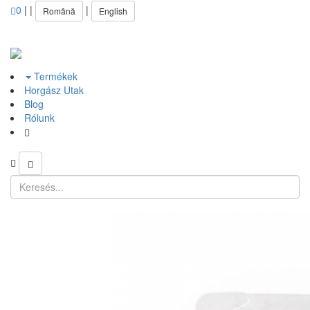
0
|
|
|
Română
English
Termékek
Horgász Utak
Blog
Rólunk