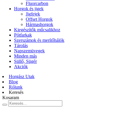
Fluorcarbon
Horgok és jigek
Jigfejek
Offset Horgok
Hármashorgok
Kiegészítők műcsalikhoz
Pótfarkak
Szerszámok és merítőhálók
Tárolás
Napszemüvegek
Minden más
Süllő, Sügér
Akciók
Horgász Utak
Blog
Rólunk
Keresés
Kosaram