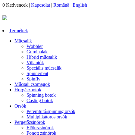
0
Kedvencek
|
Kapcsolat
|
Română
|
English
Termékek
Műcsalik
Wobbler
Gumihalak
Hibrid műcsalik
Villantók
Speciális műcsalik
Spinnerbait
Spinfly
Műcsali csomagok
Horgászbotok
Spinning botok
Casting botok
Orsók
Peremfutó/spinning orsók
Multiplikátoros orsók
Pergetőzsinórok
Előkezsinórok
Fonott zsinórok