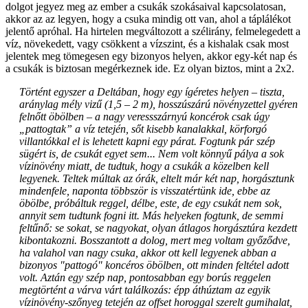
dolgot jegyez meg az ember a csukák szokásaival kapcsolatosan,
akkor az az legyen, hogy a csuka mindig ott van, ahol a táplálékot
jelentő apróhal. Ha hirtelen megváltozott a szélirány, felmelegedett a
víz, növekedett, vagy csökkent a vízszint, és a kishalak csak most
jelentek meg tömegesen egy bizonyos helyen, akkor egy-két nap és
a csukák is biztosan megérkeznek ide. Ez olyan biztos, mint a 2x2.
Történt egyszer a Deltában, hogy egy ígéretes helyen – tiszta,
aránylag mély vizű (1,5 – 2 m), hosszúszárú növényzettel gyéren
felnőtt öbölben – a nagy veressszárnyú koncérok csak úgy
„pattogtak” a víz tetején, sőt kisebb kanalakkal, körforgó
villantókkal el is lehetett kapni egy párat. Fogtunk pár szép
sügért is, de csukát egyet sem... Nem volt könnyű pálya a sok
vízinövény miatt, de tudtuk, hogy a csukák a közelben kell
legyenek. Teltek múltak az órák, eltelt már két nap, horgásztunk
mindenfele, naponta többször is visszatértünk ide, ebbe az
öbölbe, próbáltuk reggel, délbe, este, de egy csukát nem sok,
annyit sem tudtunk fogni itt. Más helyeken fogtunk, de semmi
feltűnő: se sokat, se nagyokat, olyan átlagos horgásztúra kezdett
kibontakozni. Bosszantott a dolog, mert meg voltam győződve,
ha valahol van nagy csuka, akkor ott kell legyenek abban a
bizonyos "pattogó" koncéros öbölben, ott minden feltétel adott
volt. Aztán egy szép nap, pontosabban egy borús reggelen
megtörtént a várva várt találkozás: épp áthúztam az egyik
vízinövény-szőnyeg tetején az offset horoggal szerelt gumihalat,