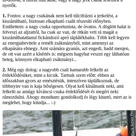
nyerők.
1.
Fontos: a nagy csukának nem kell túlcifrázni a jerkelést, a
kiszámítható, biztosan elkapható csalit részesíti előnyben.
Említettem: a nagy csuka opportunista, de óvatos. A döglött halat is
felveszi az aljzatról, ha csak az van, de ritkán veti rá magát a
kiszámíthatatlanul fickándozó apró táplálékhalra. Több kell legyen
az energiabevitele a remélt zsákmányból, mint amennyi az
elkapására elmegy. Ami számára gyanús, azt engedi, hadd menjen,
de ott van azért a kísértés is: mégsem hagyhat veszni egy láthatóan
beteg, könnyen elkapható zsákmányt...
2.
Még egy dolog: a nagyobb csali hamarabb felkelti az
érdeklődésüket, mint a kicsik. Tartsuk szem előtt: ebben az
időszakban gyors az emésztésük, intenzíven táplálkoznak, de
többnyire van is kaja bőségesen. Olyat kell kínálnunk neki, ami
felkelti az amúgy kíváncsi csuka érdeklődését és megéri neki
rámozdulni. Ahogy mondtam: gondolkodj és légy kitartó, mert az is
meglehet, hogy kitudja... :-)