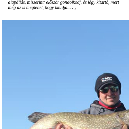
alapállás, miszerint: először gondolkodj, és légy kitartó, mert
még az is meglehet, hogy kitudja... :-)