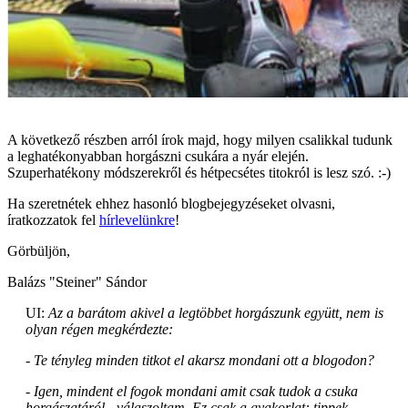
A következő részben arról írok majd, hogy milyen csalikkal tudunk
a leghatékonyabban horgászni csukára a nyár elején.
Szuperhatékony módszerekről és hétpecsétes titokról is lesz szó. :-)
Ha szeretnétek ehhez hasonló blogbejegyzéseket olvasni,
íratkozzatok fel
hírlevelünkre
!
Görbüljön,
Balázs "Steiner" Sándor
UI:
Az a barátom akivel a legtöbbet horgászunk együtt, nem is
olyan régen megkérdezte:
- Te tényleg minden titkot el akarsz mondani ott a blogodon?
- Igen, mindent el fogok mondani amit csak tudok a csuka
horgászatáról - válaszoltam. Ez csak a gyakorlat: tippek,