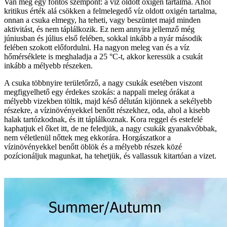
Van még egy fontos szempont: a víz oldott oxigén tartalma. Ahol
kritikus érték alá csökken a felmelegedő víz oldott oxigén tartalma,
onnan a csuka elmegy, ha teheti, vagy beszüntet majd minden
aktivitást, és nem táplálkozik. Ez nem annyira jellemző még
júniusban és július első felében, sokkal inkább a nyár második
felében szokott előfordulni. Ha nagyon meleg van és a víz
hőmérséklete is meghaladja a 25 °C-t, akkor keressük a csukát
inkább a mélyebb részeken.
A csuka többnyire területőrző, a nagy csukák esetében viszont
megfigyelhető egy érdekes szokás: a nappali meleg órákat a
mélyebb vizekben töltik, majd késő délután kijönnek a sekélyebb
részekre, a vízinövényekkel benőtt részekhez, oda, ahol a kisebb
halak tartózkodnak, és itt táplálkoznak. Kora reggel és estefelé
kaphatjuk el őket itt, de ne feledjük, a nagy csukák gyanakvóbbak,
nem véletlenül nőttek meg ekkorára. Horgászatkor a
vízinövényekkel benőtt öblök és a mélyebb részek közé
pozícionáljuk magunkat, ha tehetjük, és vallassuk kitartóan a vizet.