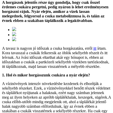
A horgászok jelentős része úgy gondolja, hogy csak ősszel
érdemes csukára pergetni, pedig nyáron is lehet eredményesen
horgászni rájuk. Nyár elején, amikor a vizek lassan
melegednek, felgyorsul a csuka metabolizmusa is, és talán az
évnek ebben a szakában táplálkozik a legaktívabban.
A tavasz is nagyon jó időszak a csuka horgászatára, erről
itt
írtam.
Kora tavasszal a csukák felkeresik az öblök sekélyebb részeit és itt
leívnak. Az ívási időszak eltarthat akár egy hónapot is, ebben az
időszakban a csukák a partközeli sekélyebb vizekben tartózkodnak,
itt táplálkoznak, majd lassan visszatérnek a mélyebb részekbe.
1. Hol és mikor horgásszunk csukára a nyár elején?
A vízinövények intenzív növekedésbe kezdenek és elborítják a
sekélyebb részeket. Ezek, a vízinövényekkel benőtt részek védelmet
és táplálékot nyújtanak a halaknak, ezért nagy számban jelennek
meg az ilyen helyeken az apróbb táplálékhalak, keszegek, sügérek.A
csuka előbb-utóbb mindig megjelenik ott, ahol a táplálékát jelentő
halak nagyobb számban előfordulnak, így az évnek ebben a
szakában a csukák visszatérnek a sekélyebb részekre. Ha csak egy