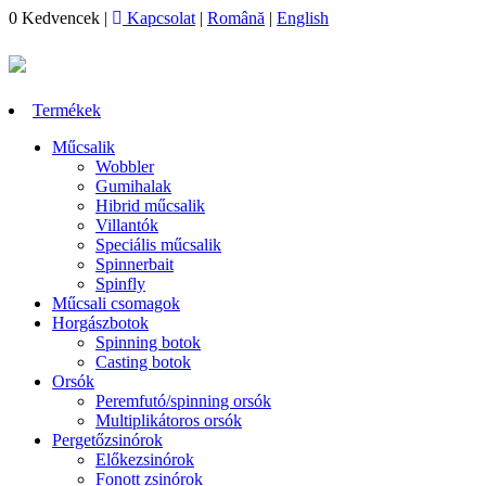
0
Kedvencek
|
Kapcsolat
|
Română
|
English
Termékek
Műcsalik
Wobbler
Gumihalak
Hibrid műcsalik
Villantók
Speciális műcsalik
Spinnerbait
Spinfly
Műcsali csomagok
Horgászbotok
Spinning botok
Casting botok
Orsók
Peremfutó/spinning orsók
Multiplikátoros orsók
Pergetőzsinórok
Előkezsinórok
Fonott zsinórok