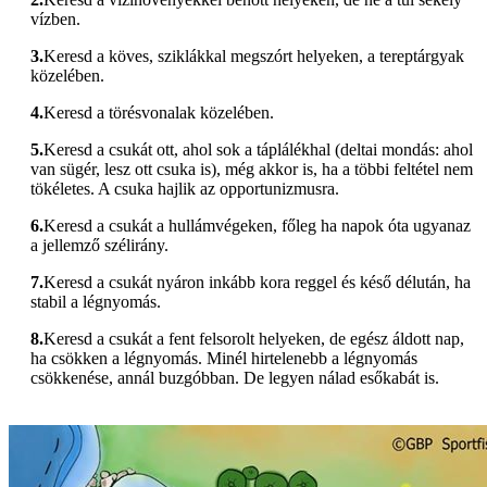
vízben.
3.
Keresd a köves, sziklákkal megszórt helyeken, a tereptárgyak
közelében.
4.
Keresd a törésvonalak közelében.
5.
Keresd a csukát ott, ahol sok a táplálékhal (deltai mondás: ahol
van sügér, lesz ott csuka is), még akkor is, ha a többi feltétel nem
tökéletes. A csuka hajlik az opportunizmusra.
6.
Keresd a csukát a hullámvégeken, főleg ha napok óta ugyanaz
a jellemző szélirány.
7.
Keresd a csukát nyáron inkább kora reggel és késő délután, ha
stabil a légnyomás.
8.
Keresd a csukát a fent felsorolt helyeken, de egész áldott nap,
ha csökken a légnyomás. Minél hirtelenebb a légnyomás
csökkenése, annál buzgóbban. De legyen nálad esőkabát is.