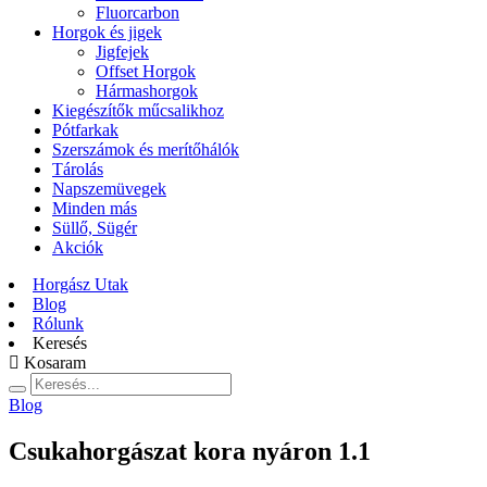
Fluorcarbon
Horgok és jigek
Jigfejek
Offset Horgok
Hármashorgok
Kiegészítők műcsalikhoz
Pótfarkak
Szerszámok és merítőhálók
Tárolás
Napszemüvegek
Minden más
Süllő, Sügér
Akciók
Horgász Utak
Blog
Rólunk
Keresés
Kosaram
Blog
Csukahorgászat kora nyáron 1.1