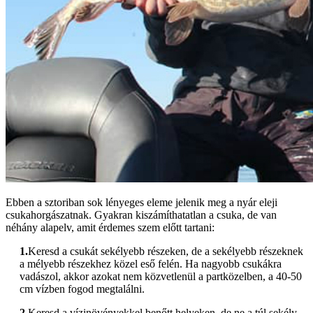
Ebben a sztoriban sok lényeges eleme jelenik meg a nyár eleji
csukahorgászatnak. Gyakran kiszámíthatatlan a csuka, de van
néhány alapelv, amit érdemes szem előtt tartani:
1.
Keresd a csukát sekélyebb részeken, de a sekélyebb részeknek
a mélyebb részekhez közel eső felén. Ha nagyobb csukákra
vadászol, akkor azokat nem közvetlenül a partközelben, a 40-50
cm vízben fogod megtalálni.
2.
Keresd a vízinövényekkel benőtt helyeken, de ne a túl sekély