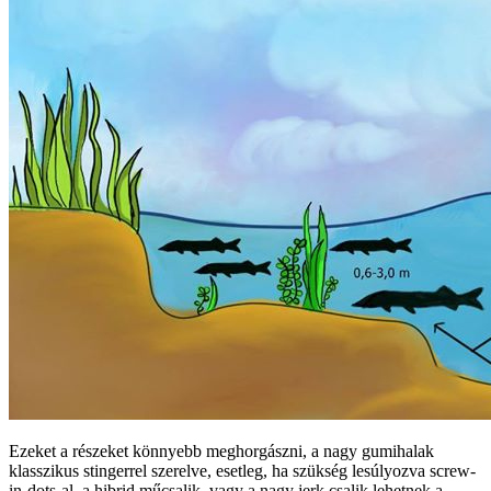
Ezeket a részeket könnyebb meghorgászni, a nagy gumihalak
klasszikus stingerrel szerelve, esetleg, ha szükség lesúlyozva screw-
in-dots-al, a hibrid műcsalik, vagy a nagy jerk csalik lehetnek a