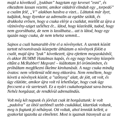
majd a következő „lyukban” hagytam egy keveset "esni", és
elkezdtem lassan vezetni, amikor oldalról elindult egy „torpedó”
a csalim felé, „V” alakban hasítva a vizet... Láttatok már ilyet,
tudjátok, hogy ilyenkor az adrenalin az egekbe szökik, és
drukkolsz erősen, hogy a csuka elérje a csalidat, mielőtt az újra a
vízinövény-sziget széléhez ér... látod, hogy közeledik, tudod, hogy
nem gyorsíthatsz, de nem is lassíthatsz... azt is látod, hogy egy
igazán nagy csuka, de nem tehetsz semmit...
Sajnos a csali hamarabb érte el a növényeket. A szentek között
tartott névsorolvasás közepette áthúztam a növények fölött a
csalit, majd újra ’lyuk” következett, újra ejtettem megszokásból,
és akkor BUMM! Hatalmas kapás, és egy nagy burvány közepén
eltűnt a McRubber! Megvan! – kiáltottam fel örömömben, és
próbáltam megfékezni őkelme kirohanását. A nagy csuka mindig
óvatos: nem véletlenül nőtt meg ekkorára. Nem reméltem, hogy
követi a növények között, a "szőnyeg" alatt, de jött, ott volt, és
úgy elütötte, amikor újra volt rá lehetősége, hogy csak úgy
freccsent a víz szerteszét. Ez a nyári csukahorgászat sava-borsa.
Nehéz horgászat, de rendkívül adrenalindús.
Volt még két napunk és jórészt csak itt horgásztunk: le volt
„padolva” az öböl szebbnél szebb csukákkal, kitartóak voltunk,
meg is fogtunk jó néhányat. Ott voltak, ahol lenniük kellett, a
gyakorlat igazolta az elméletet. Most is igaznak bizonyult az az