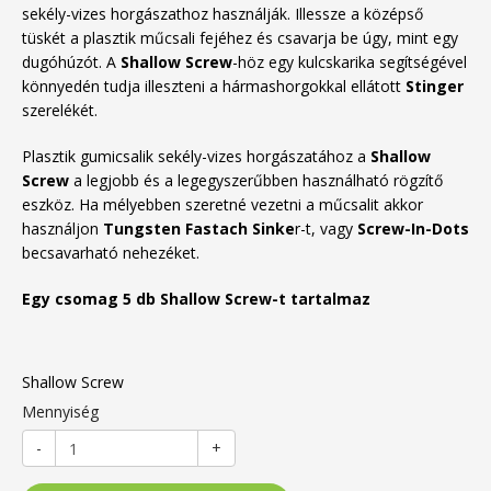
sekély-vizes horgászathoz használják. Illessze a középső
tüskét a plasztik műcsali fejéhez és csavarja be úgy, mint egy
dugóhúzót. A
Shallow Screw
-höz egy kulcskarika segítségével
könnyedén tudja illeszteni a hármashorgokkal ellátott
Stinger
szerelékét.
Plasztik gumicsalik sekély-vizes horgászatához a
Shallow
Screw
a legjobb és a legegyszerűbben használható rögzítő
eszköz. Ha mélyebben szeretné vezetni a műcsalit akkor
használjon
Tungsten Fastach Sinke
r-t, vagy
Screw-In-Dots
becsavarható nehezéket.
Egy csomag 5 db Shallow Screw-t tartalmaz
Shallow Screw
Mennyiség
-
+