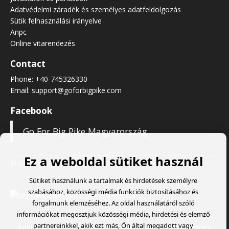
Adatvédelmi záradék és személyes adatfeldolgozás
Sütik felhasználási irányelve
Anpc
Online vitarendezés
Contact
Phone:
+40-745326330
Email:
support@goforbigpike.com
Facebook
Go For Big Pike Magyarország
Ez a weboldal sütiket használ
© Go For Big Pike Magyarország
- Created with
Soldigo
Sütiket használunk a tartalmak és hirdetések személyre
szabásához, közösségi média funkciók biztosításához és
forgalmunk elemzéséhez. Az oldal használatáról szóló
információkat megosztjuk közösségi média, hirdetési és elemző
partnereinkkel, akik ezt más, Ön által megadott vagy
Adatvédelmi tájékoztató
Általános szerződési feltételek