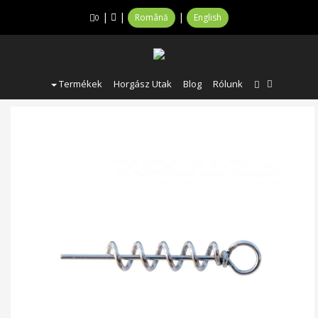
|
|
|
Română
English
0
Termékek
Horgász Utak
Blog
Rólunk