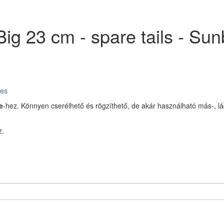
g 23 cm - spare tails - Sun
res
e
-hez.
Könnyen cserélhető és rögzíthető, de akár használható más-, lágy 
z.