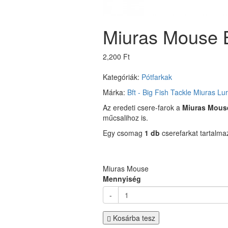
Miuras Mouse Bi
2,200 Ft
Kategóriák:
Pótfarkak
Márka:
Bft - Big Fish Tackle
Miuras Lu
Az eredeti csere-farok a
Miuras Mous
műcsalihoz is.
Egy csomag
1 db
cserefarkat tartalma
Miuras Mouse
Mennyiség
-
Kosárba tesz