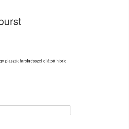
burst
plasztik farokrésszel ellátott hibrid
+