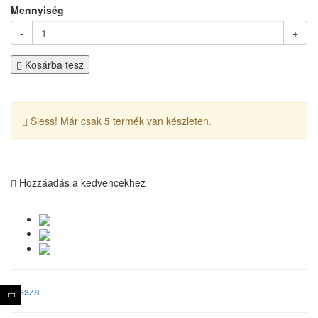
Mennyiség
-
+
Kosárba tesz
Siess! Már csak
5
termék van készleten.
Hozzáadás a kedvencekhez
Vissza