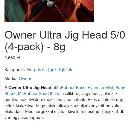
Owner Ultra Jig Head 5/0
(4-pack) - 8g
2,660 Ft
Kategóriák:
Horgok és jigek
Jigfejek
Márka:
Owner
A
Owner Ultra Jig Head
a
McRubber Bass
,
Flatnose Mini
,
Baby
Shark
,
McRubber Shad 9 cm
, csalikhoz, vagy más-, plasztik
gumihalhoz, twisterekhez is használhatóak. Ezek a jigfejek úgy
lettek kialakítva, hogy minimalizálják az aljnövényzetben való
elakadást. Éles horgokkal ellátott kivalló minőségű jigfejek. 4 db
van egy csomagban.