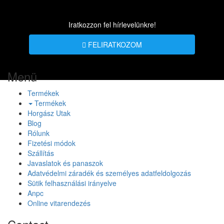
Iratkozzon fel hírlevelünkre!
FELIRATKOZOM
Menü
Termékek
Termékek
Horgász Utak
Blog
Rólunk
Fizetési módok
Szállítás
Javaslatok és panaszok
Adatvédelmi záradék és személyes adatfeldolgozás
Sütik felhasználási irányelve
Anpc
Online vitarendezés