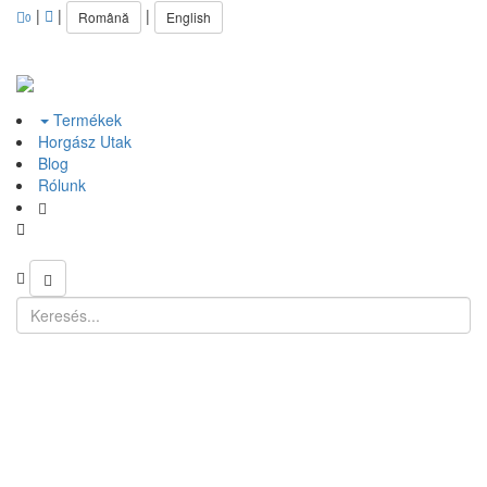
|
|
|
Română
English
0
Termékek
Horgász Utak
Blog
Rólunk