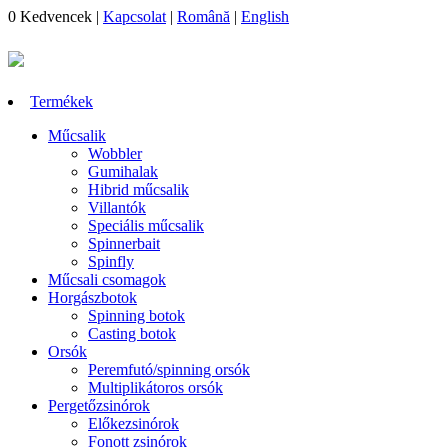
0
Kedvencek
|
Kapcsolat
|
Română
|
English
Termékek
Műcsalik
Wobbler
Gumihalak
Hibrid műcsalik
Villantók
Speciális műcsalik
Spinnerbait
Spinfly
Műcsali csomagok
Horgászbotok
Spinning botok
Casting botok
Orsók
Peremfutó/spinning orsók
Multiplikátoros orsók
Pergetőzsinórok
Előkezsinórok
Fonott zsinórok