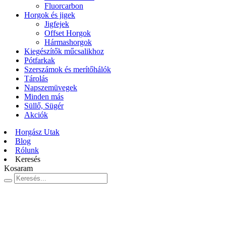
Fluorcarbon
Horgok és jigek
Jigfejek
Offset Horgok
Hármashorgok
Kiegészítők műcsalikhoz
Pótfarkak
Szerszámok és merítőhálók
Tárolás
Napszemüvegek
Minden más
Süllő, Sügér
Akciók
Horgász Utak
Blog
Rólunk
Keresés
Kosaram