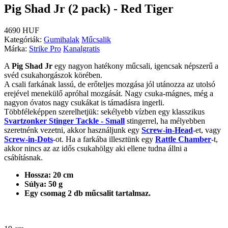
Pig Shad Jr (2 pack) - Red Tiger
4690 HUF
Kategóriák:
Gumihalak
Műcsalik
Márka:
Strike Pro
Kanalgratis
A
Pig Shad Jr
egy nagyon hatékony műcsali, igencsak népszerű a
svéd csukahorgászok körében.
A csali farkának lassú, de erőteljes mozgása jól utánozza az utolsó
erejével menekülő apróhal mozgását. Nagy csuka-mágnes, még a
nagyon óvatos nagy csukákat is támadásra ingerli.
Többféleképpen szerelhetjük: sekélyebb vízben egy klasszikus
Svartzonker Stinger Tackle - Small
stingerrel, ha mélyebben
szeretnénk vezetni, akkor használjunk egy
Screw-in-Head
-et, vagy
Screw-in-Dots
-ot. Ha a farkába illesztünk egy
Rattle Chamber
-t,
akkor nincs az az idős csukahölgy aki ellene tudna állni a
csábításnak.
Hossza: 20 cm
Súlya: 50 g
Egy csomag 2 db műcsalit tartalmaz.