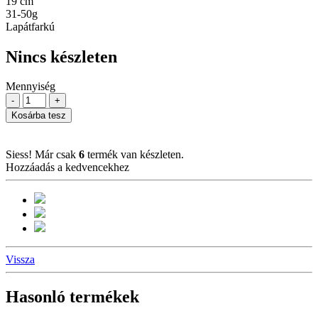
19 cm
31-50g
Lapátfarkú
Nincs készleten
Mennyiség
-
+
Kosárba tesz
Siess! Már csak
6
termék van készleten.
Hozzáadás a kedvencekhez
Vissza
Hasonló termékek