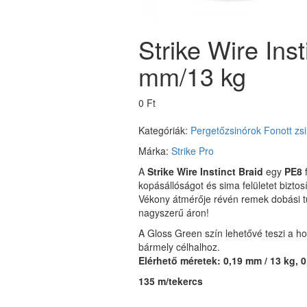
Strike Wire Ins
mm/13 kg
0 Ft
Kategóriák:
Pergetőzsinórok
Fonott zs
Márka:
Strike Pro
A
Strike Wire Instinct Braid
egy
PE8
f
kopásállóságot és sima felületet biztosí
Vékony átmérője révén remek dobási tu
nagyszerű áron!
A Gloss Green szín lehetővé teszi a h
bármely célhalhoz.
Elérhető méretek: 0,19 mm / 13 kg, 0
135 m/tekercs