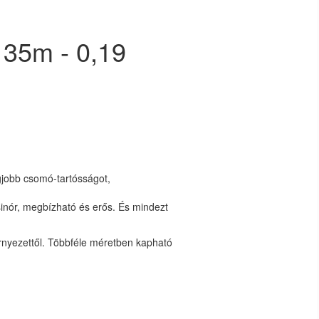
135m - 0,19
egjobb csomó-tartósságot,
inór, megbízható és erős. És mindezt
rnyezettől. Többféle méretben kapható