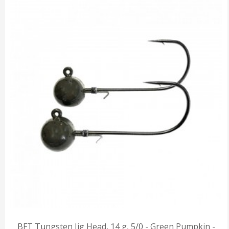
BFT Tungsten Jig Head, 14 g, 5/0 - Green Pumpkin -