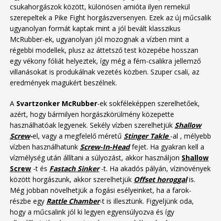
csukahorgászok között, különösen amióta ilyen remekül
szerepeltek a Pike Fight horgászversenyen. Ezek az új műcsalik
ugyanolyan formát kaptak mint a jól bevált klasszikus
McRubber-ek, ugyanolyan jól mozognak a vízben mint a
régebbi modellek, plusz az áttetsző test közepébe hosszan
egy vékony fóliát helyeztek, így még a fém-csalikra jellemző
villanásokat is produkálnak vezetés közben. Szuper csali, az
eredmények magukért beszélnek.
A
Svartzonker McRubber
-ek sokféleképpen szerelhetőek,
azért, hogy bármilyen horgászkörülmény közepette
használhatóak legyenek. Sekély vízben szerelhetjük
Shallow
Screw
-
el, vagy a megfelelő méretű
Stinger Takle
-al , mélyebb
vízben használhatunk
Screw-In-Head
fejet.
Ha gyakran kell a
vízmélység után állítani a súlyozást, akkor használjon
Shallow
Screw
-t és
Fastach Sinker
-t. Ha akadós pályán, vízinövények
között horgászunk, akkor szerelhetjük
Offset horoggal
is.
Még jobban növelhetjük a fogási esélyeinket, ha a farok-
részbe egy
Rattle Chamber
-t is illesztünk. Figyeljünk oda,
hogy a műcsalink jól ki legyen egyensúlyozva és így