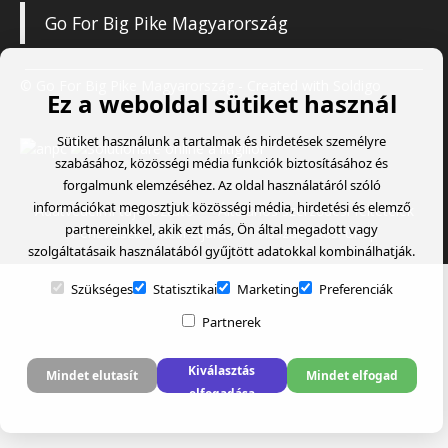
Go For Big Pike Magyarország
© Go For Big Pike Magyarország
- Created with
Soldigo
Ez a weboldal sütiket használ
Sütiket használunk a tartalmak és hirdetések személyre
szabásához, közösségi média funkciók biztosításához és
forgalmunk elemzéséhez. Az oldal használatáról szóló
információkat megosztjuk közösségi média, hirdetési és elemző
Adatvédelmi tájékoztató
Általános szerződési feltételek
partnereinkkel, akik ezt más, Ön által megadott vagy
Pénzvisszatérítési eljárás
Visszaküldési űrlap
szolgáltatásaik használatából gyűjtött adatokkal kombinálhatják.
Szükséges
Statisztikai
Marketing
Preferenciák
Partnerek
Kiválasztás
Mindet elutasít
Mindet elfogad
elfogadása