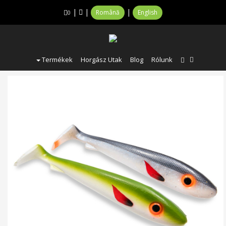
|
|
|
Română
English
0
Termékek
Horgász Utak
Blog
Rólunk