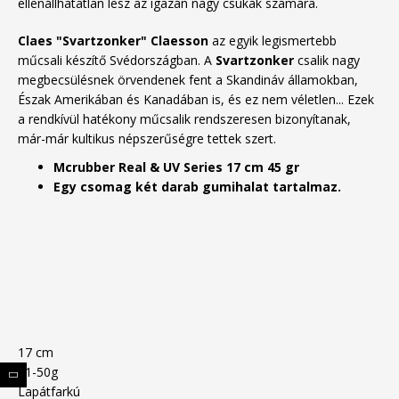
ellenállhatatlan lesz az igazán nagy csukák számára.
Claes "Svartzonker" Claesson
az egyik legismertebb
műcsali készítő Svédországban. A
Svartzonker
csalik nagy
megbecsülésnek örvendenek fent a Skandináv államokban,
Észak Amerikában és Kanadában is, és ez nem véletlen... Ezek
a rendkívül hatékony műcsalik rendszeresen bizonyítanak,
már-már kultikus népszerűségre tettek szert.
Mcrubber Real & UV Series 17 cm 45 gr
Egy csomag két darab gumihalat tartalmaz.
17 cm
31-50g
Lapátfarkú