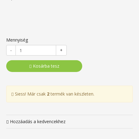
Mennyiség
-
+
Kosárba tesz
Siess! Már csak
2
termék van készleten.
Hozzáadás a kedvencekhez